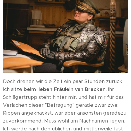
Doch drehen wir die Zeit ein paar Stunden zurück.
Ich sitze
beim lieben Fräulein van Brecken
, ihr
Schlägertrupp steht hinter mir, und hat mir für das
Verlachen dieser "Befragung" gerade zwar zwei
Rippen angeknackst, war aber ansonsten geradezu
zuvorkommend. Muss wohl am Nachnamen liegen.
Ich werde nach den üblichen und mittlerweile fast