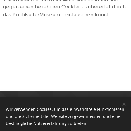
gegen einen beliebigen Cocktail - zubereitet durch
das KochKulturMuseum - eintauschen könnt.
Alle Fotos die auf dieser Website verwendet wurden
stammen von unseren großartigen Fotografen Förb
Wir verwenden Cookies, um das einwandfreie Funktionieren
https://www.instagram.com/foerb.foto/ und Christina
und die Sicherheit der Website zu gewährleisten und eine
Steininger (Wasteland Stories 4 - 2025)
bestmögliche Nutzererfahrung zu bieten.
https://www.instagram.com/chrisi.punk/