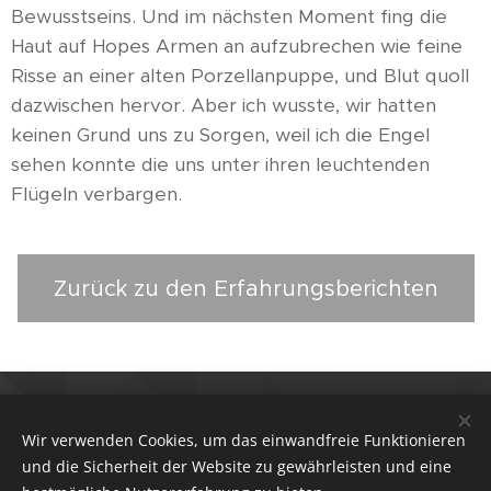
Bewusstseins. Und im nächsten Moment fing die
Haut auf Hopes Armen an aufzubrechen wie feine
Risse an einer alten Porzellanpuppe, und Blut quoll
dazwischen hervor. Aber ich wusste, wir hatten
keinen Grund uns zu Sorgen, weil ich die Engel
sehen konnte die uns unter ihren leuchtenden
Flügeln verbargen.
Zurück zu den Erfahrungsberichten
Alle Fotos die auf dieser Website verwendet wurden
stammen von unseren großartigen Fotografen Förb
Wir verwenden Cookies, um das einwandfreie Funktionieren
https://www.instagram.com/foerb.foto/ und Christina
und die Sicherheit der Website zu gewährleisten und eine
Steininger (Wasteland Stories 4 - 2025)