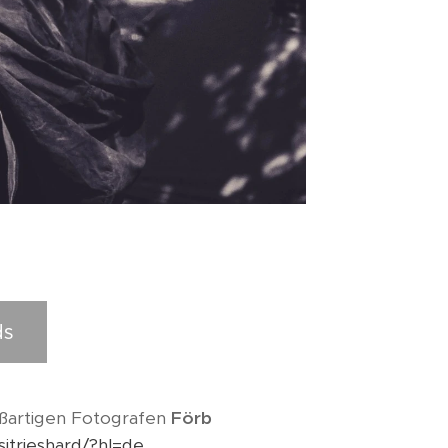
ds
ßartigen Fotografen
Förb
itrieshard/?hl=de