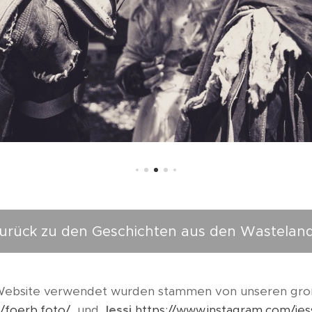
urück zu den Geschichten aus den Wastelan
r Website verwendet wurden stammen von unseren gro
/foerb.foto/
und
Jessi
https://www.instagram.com/jess